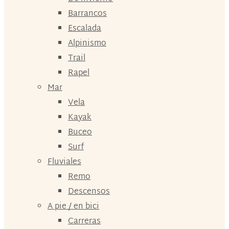
Barrancos
Escalada
Alpinismo
Trail
Rapel
Mar
Vela
Kayak
Buceo
Surf
Fluviales
Remo
Descensos
A pie / en bici
Carreras