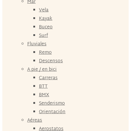
Mar
Vela
Kayak
Buceo
Surf
Fluviales
Remo
Descensos
A pie / en bici
Carreras
BTT
BMX
Senderismo
Orientación
Aéreas
Aerostatos