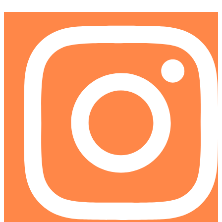
Ir
al
contenido