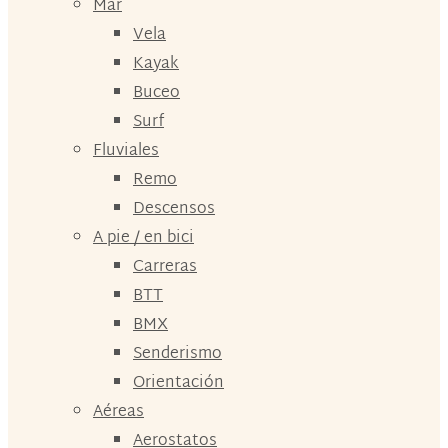
Mar
Vela
Kayak
Buceo
Surf
Fluviales
Remo
Descensos
A pie / en bici
Carreras
BTT
BMX
Senderismo
Orientación
Aéreas
Aerostatos