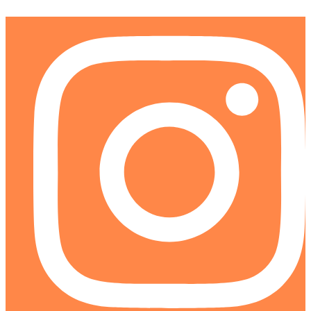
Ir
al
contenido