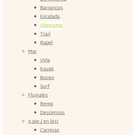
Barrancos
Escalada
Alpinismo
Trail
Rapel
Mar
Vela
Kayak
Buceo
Surf
Fluviales
Remo
Descensos
A pie / en bici
Carreras