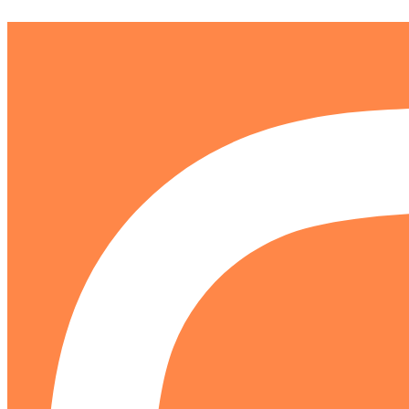
Ir
al
contenido