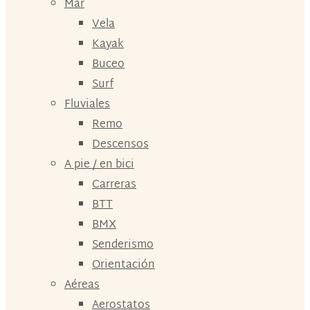
Mar
Vela
Kayak
Buceo
Surf
Fluviales
Remo
Descensos
A pie / en bici
Carreras
BTT
BMX
Senderismo
Orientación
Aéreas
Aerostatos