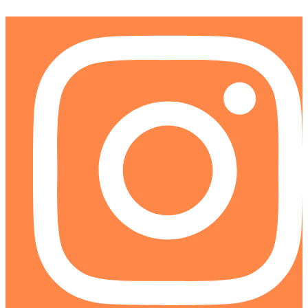
Ir
al
contenido