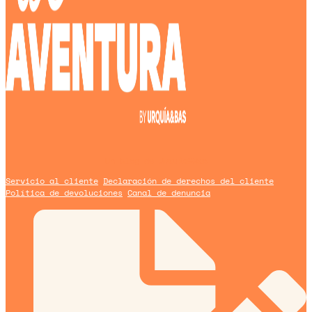
Un blog de
Urquía&Bas
Servicio al cliente
Declaración de derechos del cliente
Política de devoluciones
Canal de denuncia