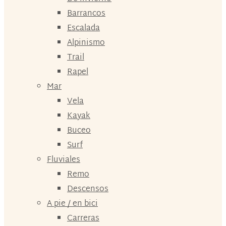
Barrancos
Escalada
Alpinismo
Trail
Rapel
Mar
Vela
Kayak
Buceo
Surf
Fluviales
Remo
Descensos
A pie / en bici
Carreras