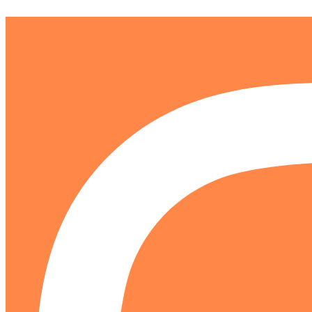
Ir
al
contenido