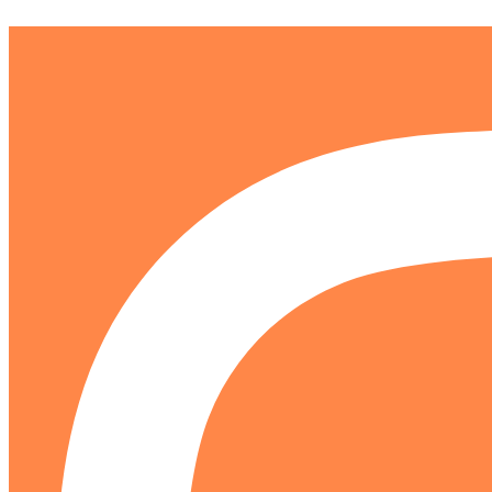
Ir
al
contenido