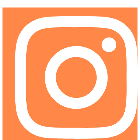
Ir
al
contenido