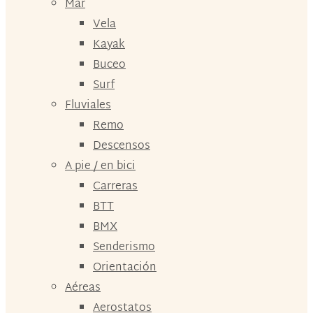
Mar
Vela
Kayak
Buceo
Surf
Fluviales
Remo
Descensos
A pie / en bici
Carreras
BTT
BMX
Senderismo
Orientación
Aéreas
Aerostatos