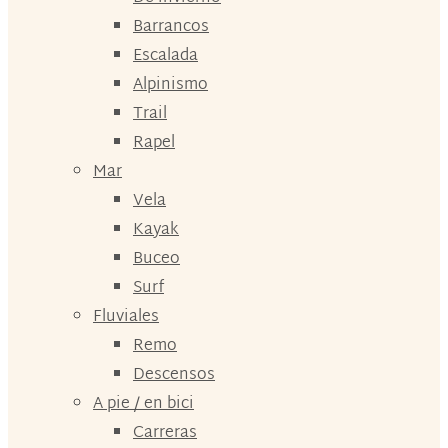
Barrancos
Escalada
Alpinismo
Trail
Rapel
Mar
Vela
Kayak
Buceo
Surf
Fluviales
Remo
Descensos
A pie / en bici
Carreras