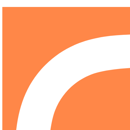
Ir
al
contenido