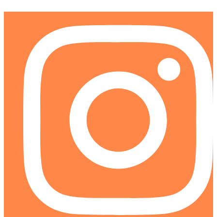
Ir
al
contenido