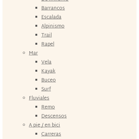
Barrancos
Escalada
Alpinismo
Trail
Rapel
Mar
Vela
Kayak
Buceo
Surf
Fluviales
Remo
Descensos
A pie / en bici
Carreras