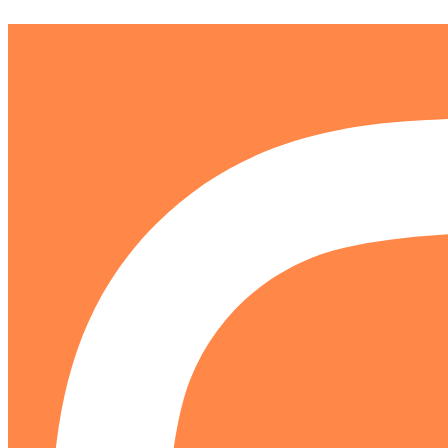
Ir
al
contenido