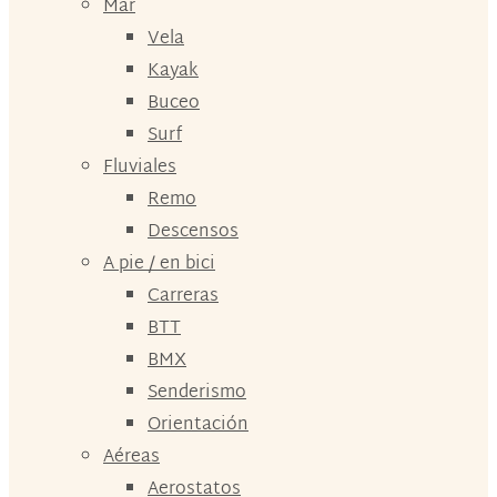
Mar
Vela
Kayak
Buceo
Surf
Fluviales
Remo
Descensos
A pie / en bici
Carreras
BTT
BMX
Senderismo
Orientación
Aéreas
Aerostatos