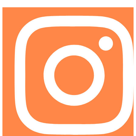
Ir
al
contenido