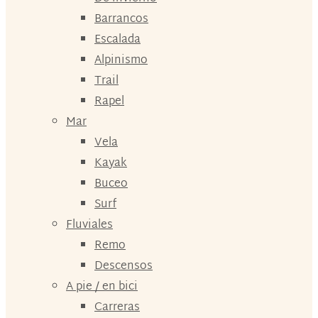
Barrancos
Escalada
Alpinismo
Trail
Rapel
Mar
Vela
Kayak
Buceo
Surf
Fluviales
Remo
Descensos
A pie / en bici
Carreras