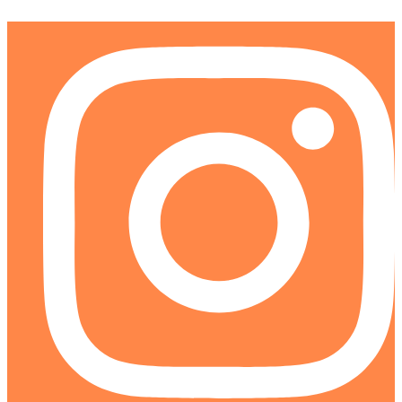
Ir
al
contenido