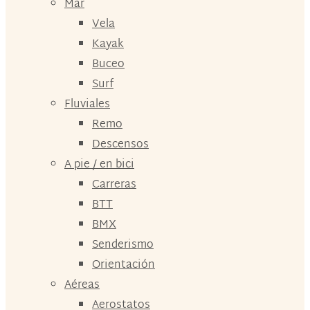
Mar
Vela
Kayak
Buceo
Surf
Fluviales
Remo
Descensos
A pie / en bici
Carreras
BTT
BMX
Senderismo
Orientación
Aéreas
Aerostatos