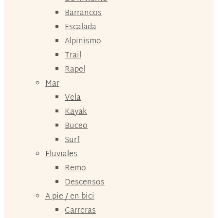
Barrancos
Escalada
Alpinismo
Trail
Rapel
Mar
Vela
Kayak
Buceo
Surf
Fluviales
Remo
Descensos
A pie / en bici
Carreras