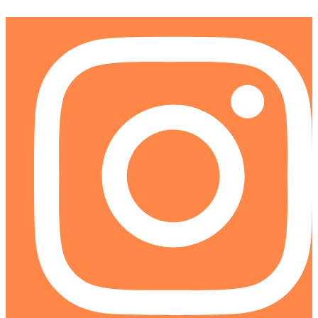
Ir
al
contenido