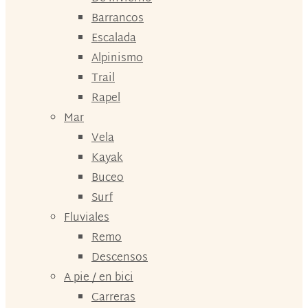
Barrancos
Escalada
Alpinismo
Trail
Rapel
Mar
Vela
Kayak
Buceo
Surf
Fluviales
Remo
Descensos
A pie / en bici
Carreras