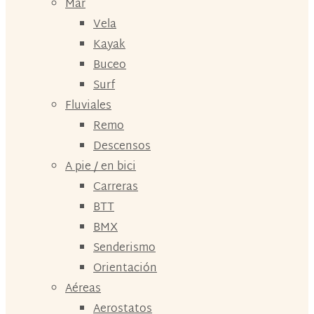
Mar
Vela
Kayak
Buceo
Surf
Fluviales
Remo
Descensos
A pie / en bici
Carreras
BTT
BMX
Senderismo
Orientación
Aéreas
Aerostatos