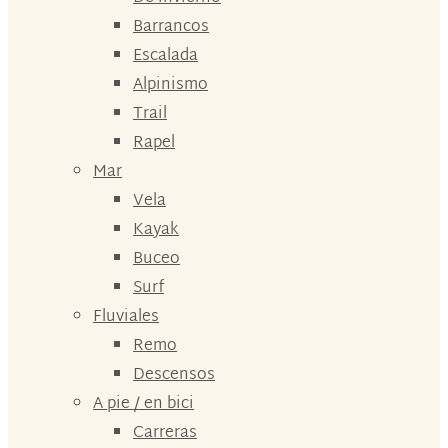
Barrancos
Escalada
Alpinismo
Trail
Rapel
Mar
Vela
Kayak
Buceo
Surf
Fluviales
Remo
Descensos
A pie / en bici
Carreras