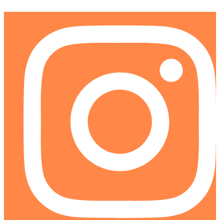
Ir
al
contenido