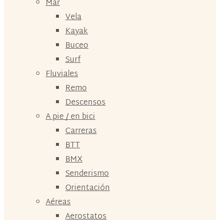
Mar
Vela
Kayak
Buceo
Surf
Fluviales
Remo
Descensos
A pie / en bici
Carreras
BTT
BMX
Senderismo
Orientación
Aéreas
Aerostatos